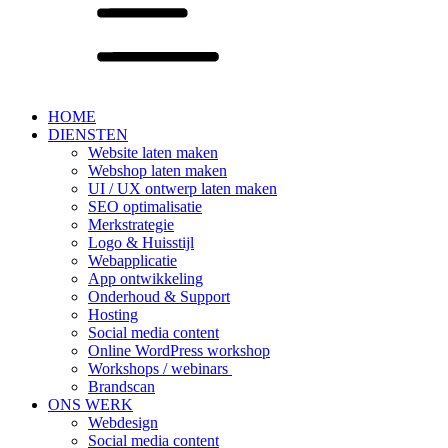
HOME
DIENSTEN
Website laten maken
Webshop laten maken
UI / UX ontwerp laten maken
SEO optimalisatie
Merkstrategie
Logo & Huisstijl
Webapplicatie
App ontwikkeling
Onderhoud & Support
Hosting
Social media content
Online WordPress workshop
Workshops / webinars
Brandscan
ONS WERK
Webdesign
Social media content