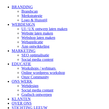
BRANDING
Brandscan
Merkstrategie
Logo & Huisstijl
WEBDESIGN
UI / UX ontwerp laten maken
Website laten maken
Webshop laten maken
Webapplicatie
App ontwikkeling
MARKETING
SEO optimalisatie
Social media content
EDUCATIE
Workshops / webinars
Online wordpress workshop
Onze Community
ONS WERK
Webdesign
Social media contant
Grafisch ontwerpen
KLANTEN
OVER ONS
STICHTING LEEUW